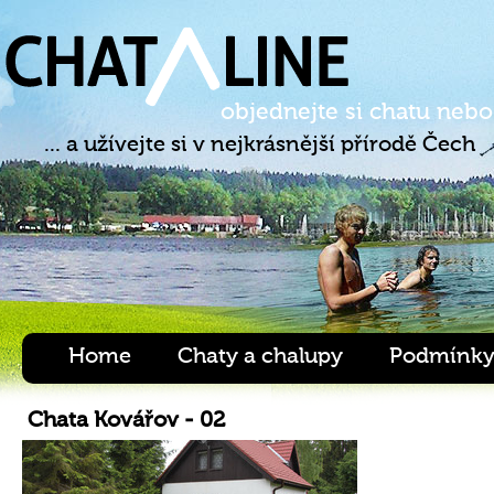
objednejte si chatu nebo
... a užívejte si v nejkrásnější přírodě Čech
Home
Chaty a chalupy
Podmínky
Chata Kovářov - 02